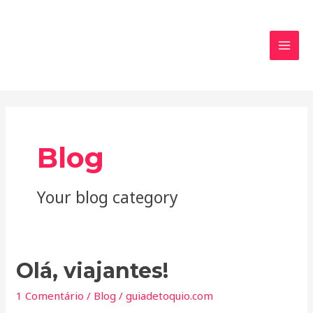
Ir
MAI
para
MEN
o
conteúdo
Blog
Your blog category
Olá,
Olá, viajantes!
viajantes!
1 Comentário
/
Blog
/
guiadetoquio.com