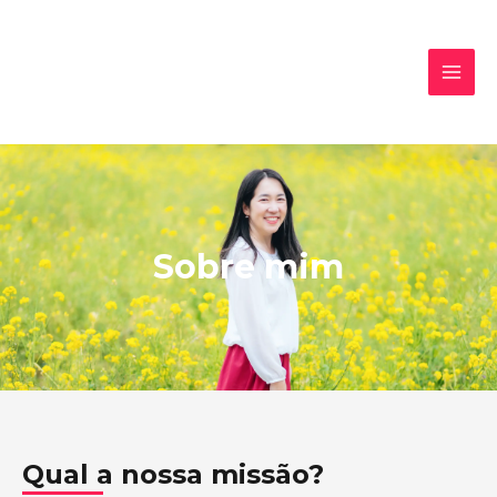
Ir
MAI
para
MEN
o
conteúdo
Sobre mim
Qual a nossa missão?